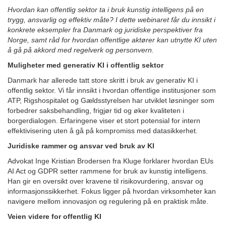
Hvordan kan offentlig sektor ta i bruk kunstig intelligens på en
trygg, ansvarlig og effektiv måte? I dette webinaret får du innsikt i
konkrete eksempler fra Danmark og juridiske perspektiver fra
Norge, samt råd for hvordan offentlige aktører kan utnytte KI uten
å gå på akkord med regelverk og personvern.
Muligheter med generativ KI i offentlig sektor
Danmark har allerede tatt store skritt i bruk av generativ KI i
offentlig sektor. Vi får innsikt i hvordan offentlige institusjoner som
ATP, Rigshospitalet og Gældsstyrelsen har utviklet løsninger som
forbedrer saksbehandling, frigjør tid og øker kvaliteten i
borgerdialogen. Erfaringene viser et stort potensial for intern
effektivisering uten å gå på kompromiss med datasikkerhet.
Juridiske rammer og ansvar ved bruk av KI
Advokat Inge Kristian Brodersen fra Kluge forklarer hvordan EUs
AI Act og GDPR setter rammene for bruk av kunstig intelligens.
Han gir en oversikt over kravene til risikovurdering, ansvar og
informasjonssikkerhet. Fokus ligger på hvordan virksomheter kan
navigere mellom innovasjon og regulering på en praktisk måte.
Veien videre for offentlig KI